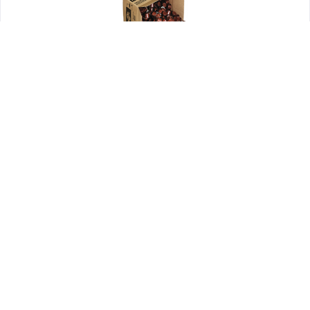
Crèmes à café UHT
Contenu
200 pces
(CHF 0,07 / pce)
CHF 14,00 *
Se souvenir