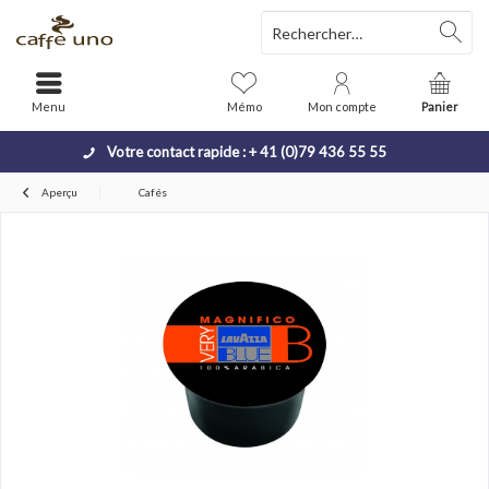
Menu
Mémo
Mon compte
Panier
Votre contact rapide : + 41 (0)79 436 55 55
Aperçu
Cafés