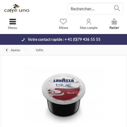
Menu
Mémo
Mon compte
Panier
Votre contact rapide : + 41 (0)79 436 55 55
Aperçu
Cafés