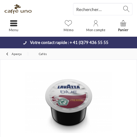
Menu
Mémo
Mon compte
Panier
Votre contact rapide : + 41 (0)79 436 55 55
Aperçu
Cafés